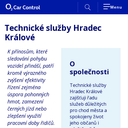
Zavřít
Menu
Mám zájem
Technické služby Hradec
Přihlásit se
Králové
Představení služby
K přínosům, které
sledování pohybu
Technické řešení
O
vozidel přináší, patří
Instalační místa
společnosti
kromě výrazného
Ceník
zvýšení efektivity
Reference
Technické služby
řízení zejména
Novinky
Hradec Králové
úspora pohonných
zajišťuji řadu
hmot, zamezení
služeb důležitých
černých jízd nebo
pro chod města a
zlepšení využití
spokojeny život
pracovní doby řidičů.
jeho občanů i