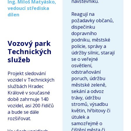
návštěvníků.
Ing. Miloš Matyásko,
vedoucí střediska
Reagují na
dílen
požadavky občanů,
dispečinku
dopravního
podniku, městské
Vozový park
policie, správy a
Technických
údržby silnic, starají
služeb
se o veřejné
osvětlení,
odstraňování
Projekt sledování
poruch, údržbu
vozidel v Technických
městské zeleně,
službách Hradec
sekání a odvoz
Králové v současné
trávy, údržbu
době zahrnuje 140
stromů, výsadbu
vozidel, asi 200 řidičů
květin, hřbitovy či
a bude se dále
útulek a
rozšiřovat.
samozřejmě o
čištění města či