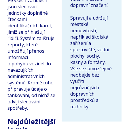
Ve všech vozidlech
dopravní značení.
jsou sledovací
jednotky doplněné
Spravují a udržují
čtečkami
městské
identifikačních karet,
nemovitosti,
jimiž se přihlašují
například školská
řidiči. Systém zajišťuje
zařízení a
reporty, které
sportoviště, vodní
umožňují přenos
plochy, sochy,
informací
kašny a fontány.
o pohybu vozidel do
Vše se samozřejmě
navazujících
neobejde bez
administrativních
využití
systémů. Kromě toho
nejrůznějších
připravuje údaje o
dopravních
tankování, od nichž se
prostředků a
odvíjí sledování
techniky.
spotřeby.
Nejdůležitější