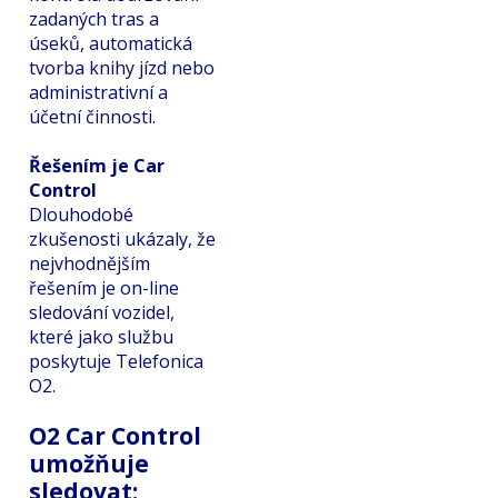
zadaných tras a
úseků, automatická
tvorba knihy jízd nebo
administrativní a
účetní činnosti.
Řešením je Car
Control
Dlouhodobé
zkušenosti ukázaly, že
nejvhodnějším
řešením je on-line
sledování vozidel,
které jako službu
poskytuje Telefonica
O2.
O2 Car Control
umožňuje
sledovat: