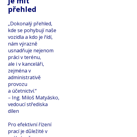
je mít
přehled
„Dokonalý přehled,
kde se pohybují naše
vozidla a kdo je řídí,
nám výrazně
usnadňuje nejenom
práci v terénu,
ale i v kanceláři,
zejména v
administrativě
provozu
a účetnictví.“
– Ing. Miloš Matyásko,
vedoucí střediska
dílen
Pro efektivní řízení
prací je důležité v